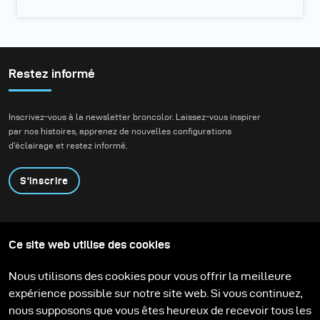
Restez informé
Inscrivez-vous à la newsletter broncolor. Laissez-vous inspirer
par nos histoires, apprenez de nouvelles configurations
d'éclairage et restez informé.
S'inscrire
Produits
Programme éducatif
Ce site web utilise des cookies
Contactez-nous
Technologies
Contribute to our blog
Apprendre
Support
Carrière
Nous utilisons des cookies pour vous offrir la meilleure
Media Center
expérience possible sur notre site web. Si vous continuez,
nous supposons que vous êtes heureux de recevoir tous les