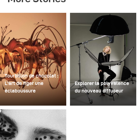
Tourbillon de chocolat :
L'art de figer une
Explorer la polyvalence
éclaboussure
du nouveau diffuseur
Pour cette image, David
Certaines séances photo
Lund a utilisé une pile de
servent à tester des
flûtes à champagne
idées. D'autres servent à
jetables en plastique bon
tester du matériel. Cette
marché. Il en a retiré les
séance a été les deux à