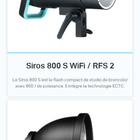
Siros 800 S WiFi / RFS 2
Le Siros 800 S est le flash compact de studio de broncolor
avec 800 J de puissance. Il intègre la technologie ECTC.