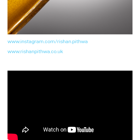
www.instagram.com/rishan.pithwa
www.rishanpithwa.co.uk