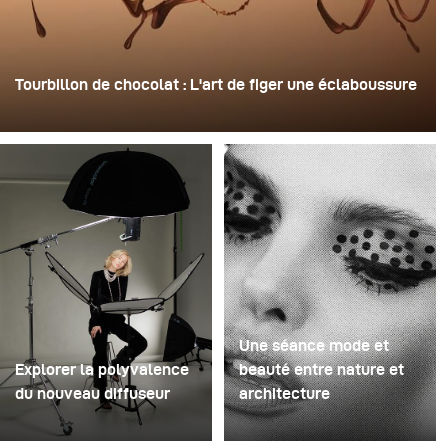
Tourbillon de chocolat : L'art de figer une éclaboussure
Pour cette image, David Lund a utilisé une pile de flûtes
à champagne jetables en plastique bon marché. Il en a
retiré les pieds, percé un trou au centre de chacune
d'elles, puis les a empilées sur une perceuse. Cela a
créé une structure rotative à plusieurs niveaux capable
de retenir le liquide avant de le libérer.
Une séance mode et
Explorer la polyvalence
beauté entre nature et
du nouveau diffuseur
architecture
Certaines séances photo
Pour ce projet, nous