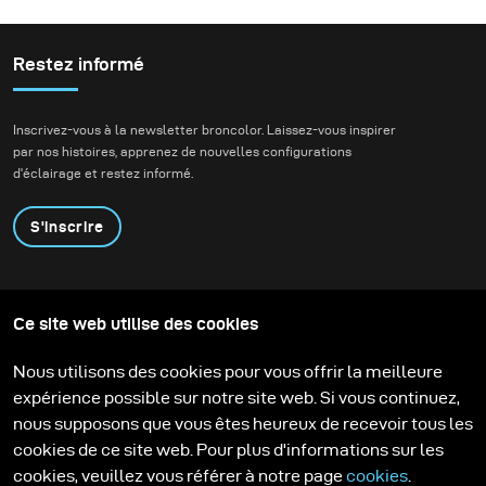
servent à tester des
avons imaginé une
idées. D'autres servent à
séance mode et beauté
tester du matériel. Cette
dans un environnement
Restez informé
séance a été les deux à
mêlant nature et
la fois. Récemment, j'ai
architecture
Inscrivez-vous à la newsletter broncolor. Laissez-vous inspirer
reçu le tout nouveau
contemporaine.
par nos histoires, apprenez de nouvelles configurations
diffuseur pour le
d'éclairage et restez informé.
parapluie broncolor
Focus 110 et j'avais hâte
S'inscrire
de le mettre à l'épreuve
dans un véritable projet
créatif.
Produits
Programme éducatif
Ce site web utilise des cookies
Contactez-nous
Technologies
Contribute to our blog
Apprendre
Support
Carrière
Nous utilisons des cookies pour vous offrir la meilleure
Media Center
expérience possible sur notre site web. Si vous continuez,
nous supposons que vous êtes heureux de recevoir tous les
cookies de ce site web. Pour plus d'informations sur les
cookies, veuillez vous référer à notre page
cookies
.