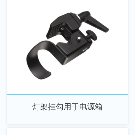
灯架挂勾用于电源箱