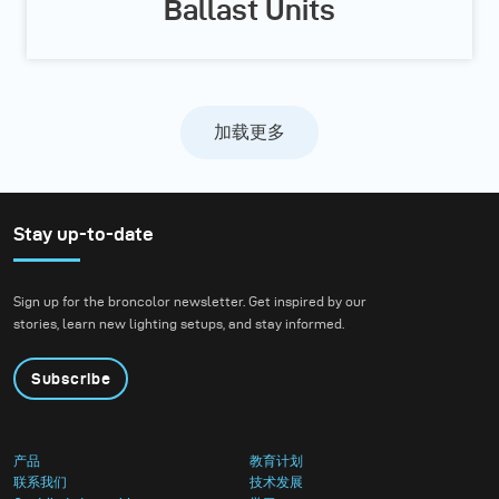
Ballast Units
加载更多
Stay up-to-date
Sign up for the broncolor newsletter. Get inspired by our
stories, learn new lighting setups, and stay informed.
Subscribe
产品
教育计划
联系我们
技术发展