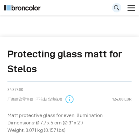
Protecting glass matt for
Stelos
34.377.00
厂商建议零售价 | 不包括当地税项
124.00 EUR
Matt protective glass for even illumination.
Dimensions: Ø 7.7 x 5 cm (Ø 3" x 2")
Weight: 0.071 kg (0.157 lbs)