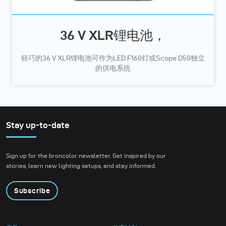
36 V XLR锂电池，
轻巧的36 V XLR锂电池可作为LED F160灯或Scope D50独立
的供电系统
Stay up-to-date
Sign up for the broncolor newsletter. Get inspired by our
stories, learn new lighting setups, and stay informed.
Subscribe