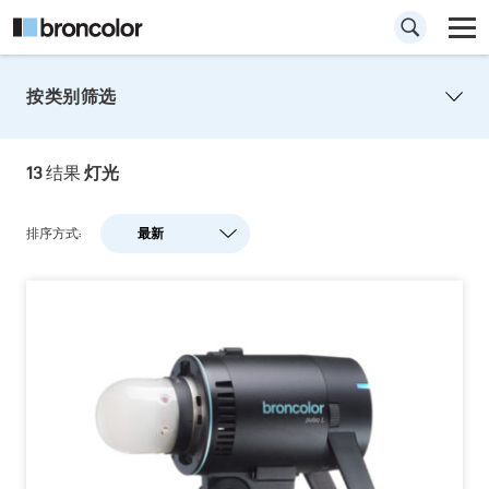
按类别筛选
13
结果
灯光
排序方式:
最新
最新
人气
A-Z
Z-A