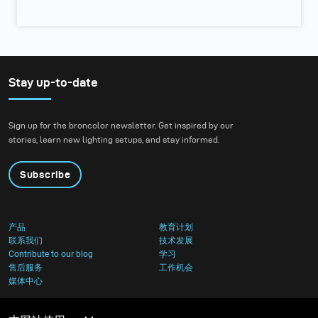
Stay up-to-date
Sign up for the broncolor newsletter. Get inspired by our
stories, learn new lighting setups, and stay informed.
Subscribe
产品
教育计划
联系我们
技术发展
Contribute to our blog
学习
售后服务
工作机会
媒体中心