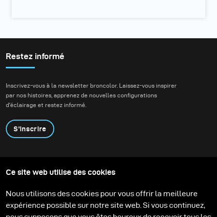
Restez informé
Inscrivez-vous à la newsletter broncolor. Laissez-vous inspirer
par nos histoires, apprenez de nouvelles configurations
d'éclairage et restez informé.
S'inscrire
Produits
Programme éducatif
Ce site web utilise des cookies
Contactez-nous
Technologies
Contribute to our blog
Apprendre
Support
Carrière
Nous utilisons des cookies pour vous offrir la meilleure
Media Center
expérience possible sur notre site web. Si vous continuez,
nous supposons que vous êtes heureux de recevoir tous les