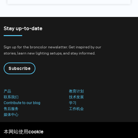
Stay up-to-date
Sign up for the broncolor newsletter. Get inspired by our
stories, learn new lighting setups, and stay informed.
Subscribe
产品
教育计划
联系我们
技术发展
Contribute to our blog
学习
售后服务
工作机会
媒体中心
本网站使用cookie