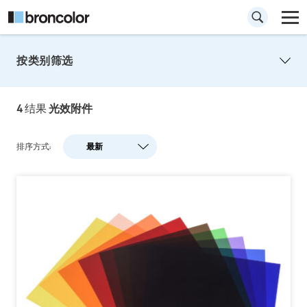
按类别筛选
4
结果
光效附件
排序方式:
最新
最新
人气
A-Z
Z-A