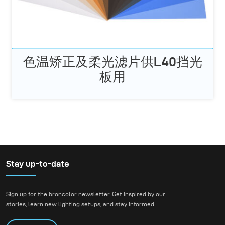
色温矫正及柔光滤片供L40挡光
板用
Stay up-to-date
Sign up for the broncolor newsletter. Get inspired by our
stories, learn new lighting setups, and stay informed.