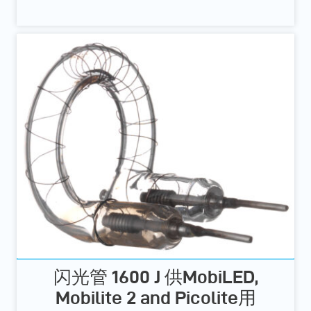
闪光管 1600 J 供MobiLED,
Mobilite 2 and Picolite用