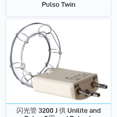
Pulso Twin
闪光管 3200 J 供 Unilite and