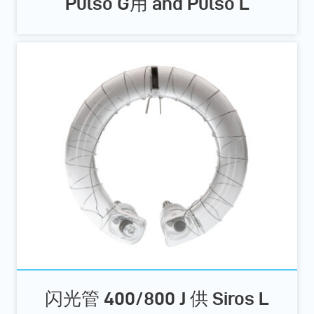
Pulso G用 and Pulso L
闪光管 400/800 J 供 Siros L