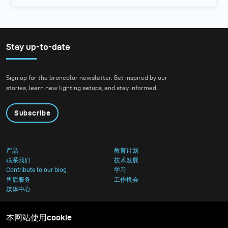
Stay up-to-date
Sign up for the broncolor newsletter. Get inspired by our
stories, learn new lighting setups, and stay informed.
Subscribe
产品
教育计划
联系我们
技术发展
Contribute to our blog
学习
售后服务
工作机会
媒体中心
本网站使用cookie