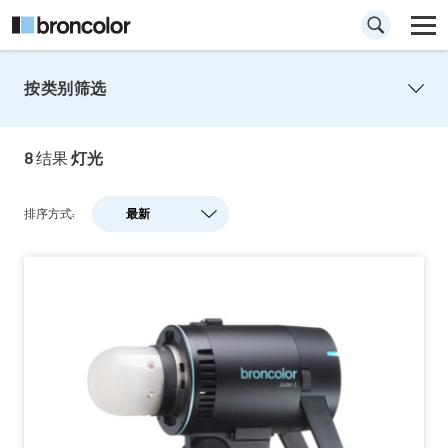
按类别筛选
8
结果
灯光
排序方式:
最新
最新
人气
A-Z
Z-A