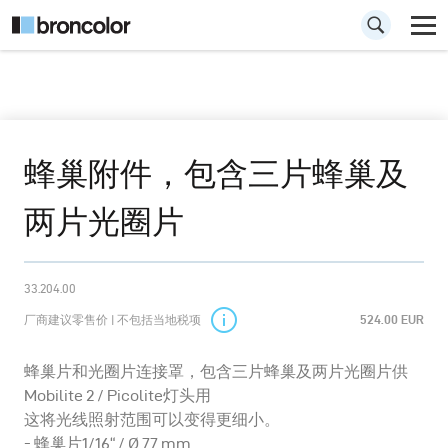
蜂巢附件，包含三片蜂巢及
两片光圈片
33.204.00
厂商建议零售价 | 不包括当地税项
524.00 EUR
蜂巢片和光圈片连接罩，包含三片蜂巢及两片光圈片供
Mobilite 2 / Picolite灯头用
这将光线照射范围可以变得更细小。
- 蜂巢片1/16“ / Ø 77 mm