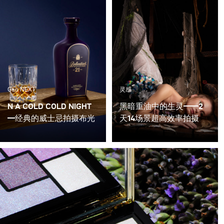
Gen NEXT
灵感
N A COLD COLD NIGHT
黑暗重油中的生灵——2
—经典的威士忌拍摄布光
天14场景超高效率拍摄
如果有机会拍摄一瓶著名
摄影师Awamu Moja经常
的百龄坛苏格兰威士忌，
利用时尚摄影来表现人类
你会拒绝它吗?
文明的社会和环境问题，
一些在发展道路上不断摧
毁一切的问题。