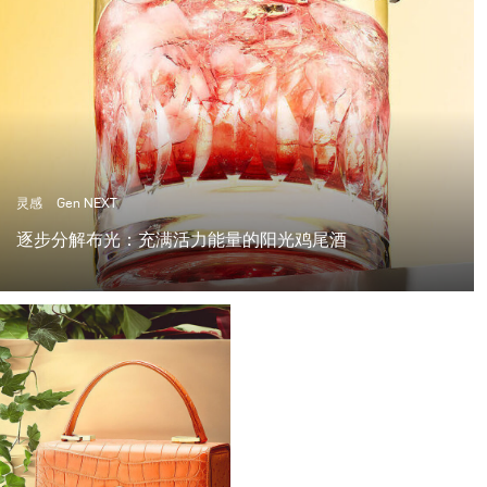
灵感
Gen NEXT
逐步分解布光：充满活力能量的阳光鸡尾酒
在柏林的最后几周非常棒，气温超过25度，阳光明媚，这
是拍摄夏日鸡尾酒的完美天气。