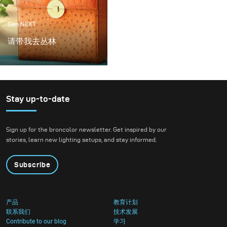
Gen NEXT
请带我去丛林
我最喜欢的手袋设计师和
长期客户之一Frau
Frieda，刚完成制作最漂
亮的包包。为了展示这些
Stay up-to-date
令人惊叹的作品，我们创
造了一种丛林氛围，互补
Sign up for the broncolor newsletter. Get inspired by our
的色调突出了每个袋子。
stories, learn new lighting setups, and stay informed.
Subscribe
产品
教育计划
联系我们
技术发展
Contribute to our blog
学习