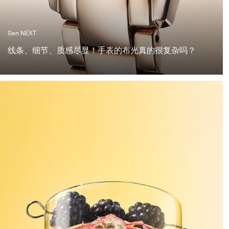
Gen NEXT
线条、细节、质感尽显！手表的布光真的很复杂吗？
我发现手表是最复杂的拍摄对象之一。 单是设置可能需要
数小时的准备。 让一切都正确是艰苦的工作。 但是，当光
线正确地击中手表并且您创建了这些美丽的高光和阴影
时，感觉值得投入所有时间。