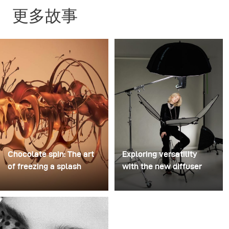
更多故事
Chocolate spin: The art
Exploring versatility
of freezing a splash
with the new diffuser
For this image, David
Some photo shoots are
Lund used a stack of
about testing ideas.
inexpensive disposable
Others are about testing
plastic champagne
equipment. This shoot