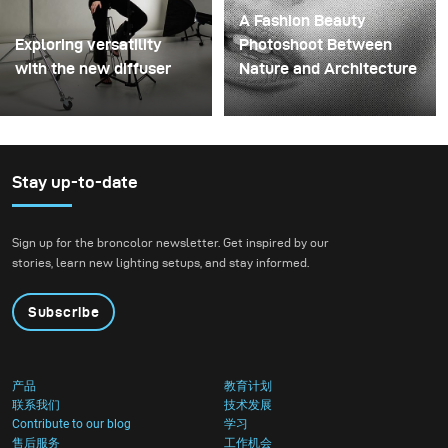
A Fashion Beauty
Exploring versatility
Photoshoot Between
with the new diffuser
Nature and Architecture
Some photo shoots are
For this project, we
about testing ideas.
envisioned a fashion
Others are about testing
beauty photoshoot in a
equipment. This shoot
setting that blended
Stay up-to-date
became both. I received
nature with
the brand-new diffuser
contemporary
Sign up for the broncolor newsletter. Get inspired by our
to broncolor Focus 110
architecture.
stories, learn new lighting setups, and stay informed.
umbrella, and I couldn’t
wait to put it through a
Subscribe
real creative shoot.
产品
教育计划
联系我们
技术发展
Contribute to our blog
学习
售后服务
工作机会