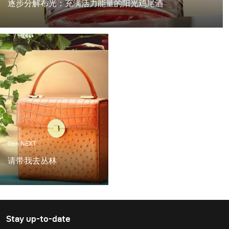
逐步分解布光：充满活力能量的阳光鸡尾酒
在柏林的最后几周非常棒，气温超过25度，阳光明媚，这
是拍摄夏日鸡尾酒的完美天气。
Gen NEXT
请带我去丛林
我最喜欢的手袋设计师和
长期客户之一Frau
Frieda，刚完成制作最漂
亮的包包。为了展示这些
Stay up-to-date