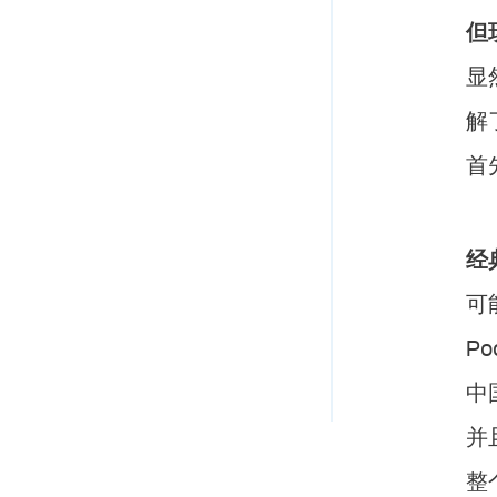
但
显
解
首
经
可
P
中
并
整