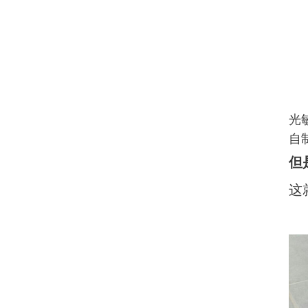
光
自
但
这