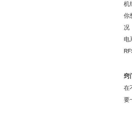
机
你
况
电
R
窍门
在
要