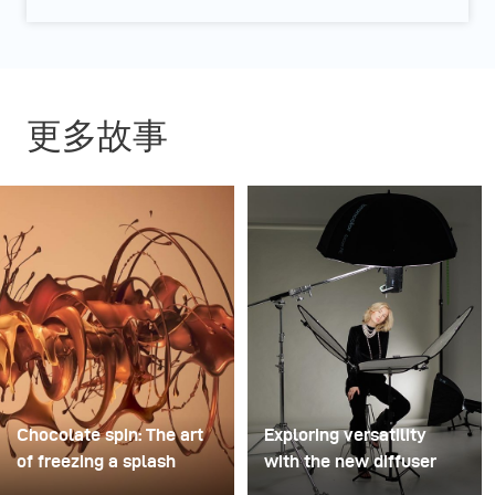
更多故事
Chocolate spin: The art
Exploring versatility
of freezing a splash
with the new diffuser