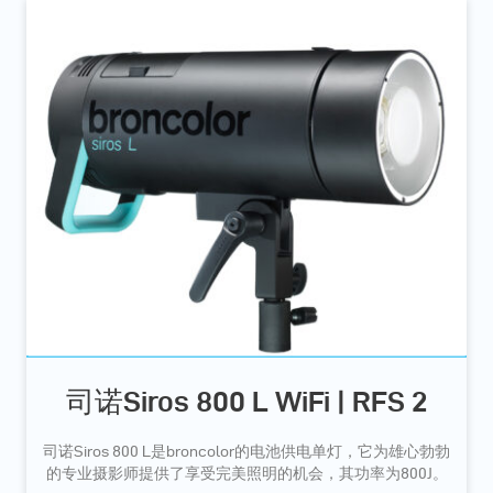
司诺Siros 800 L WiFi | RFS 2
司诺Siros 800 L是broncolor的电池供电单灯，它为雄心勃勃
的专业摄影师提供了享受完美照明的机会，其功率为800J。