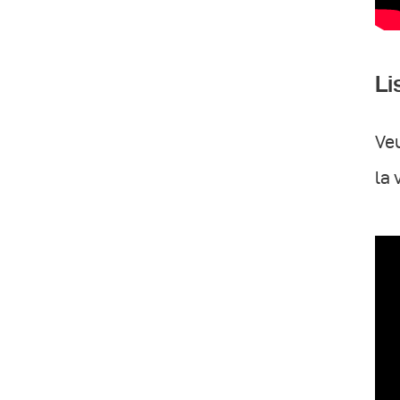
Li
Veu
la 