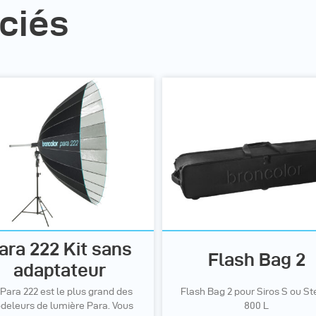
ciés
ara 222 Kit sans
Flash Bag 2
adaptateur
Para 222 est le plus grand des
Flash Bag 2 pour Siros S ou St
deleurs de lumière Para. Vous
800 L