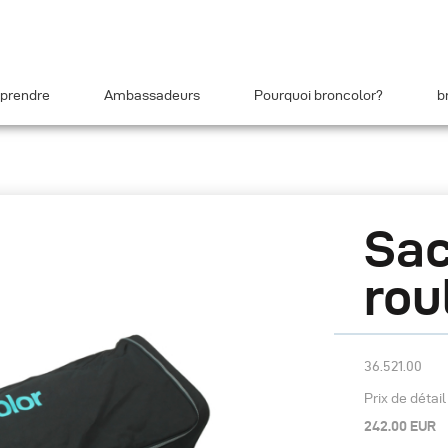
prendre
Ambassadeurs
Pourquoi broncolor?
b
Sac
rou
36.521.00
Prix de détai
242.00 EUR