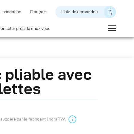
Inscription
Français
Liste de demandes
roncolor près de chez vous
 pliable avec
lettes
l suggéré par le fabricant | hors TVA