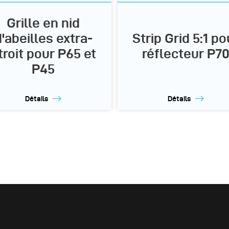
Grille en nid
'abeilles extra-
Strip Grid 5:1 po
troit pour P65 et
réflecteur P7
P45
Détails
Détails