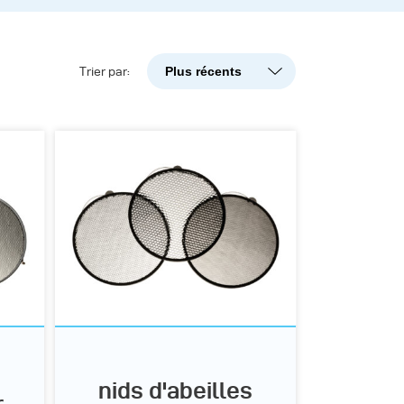
Plus récents
Trier par:
Plus récents
Popularité
A-Z
Z-A
nids d'abeilles
r