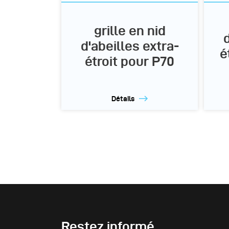
grille en nid
d
d'abeilles extra-
é
étroit pour P70
Détails
Restez informé