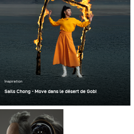
Hasselblad Camera Company, Broncolor Lighting et
Adobe, ainsi qu'à faire des apparitions sur la BBC. Sa
formation est également utilisée par des universités et
des prestataires de services éducatifs dans le monde
entier.
Karl voyage régulièrement dans le monde entier, en
tant qu'ambassadeur et éducateur pour les principaux
acteurs de l'industrie et sa gamme de cours est
Inspiration
devenue la référence en matière de formation efficace,
Sails Chong - Move dans le désert de Gobi
divertissante et inspirante.
Ce shooting inoubliable s'est déroulé à Dunhuang, en
Chine, et l'itinéraire était de 10 jours. C'était la première
fois que notre équipe réalisait un shooting par un froid
de moins 20 degrés (-5,6°F).