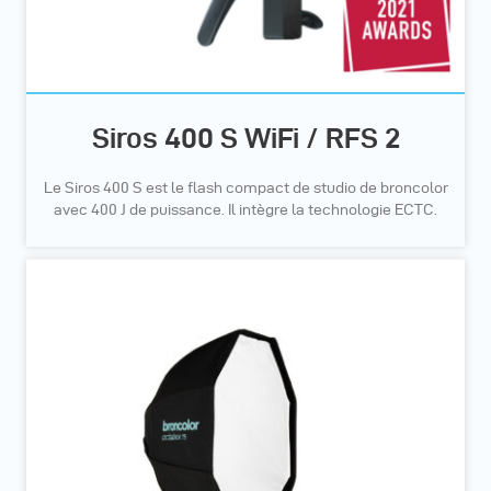
Siros 400 S WiFi / RFS 2
Le Siros 400 S est le flash compact de studio de broncolor
avec 400 J de puissance. Il intègre la technologie ECTC.