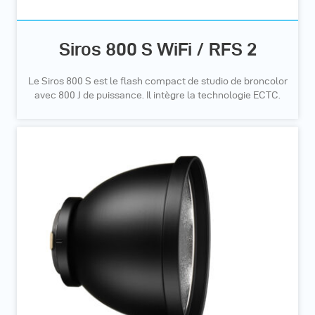
Siros 800 S WiFi / RFS 2
Le Siros 800 S est le flash compact de studio de broncolor
avec 800 J de puissance. Il intègre la technologie ECTC.