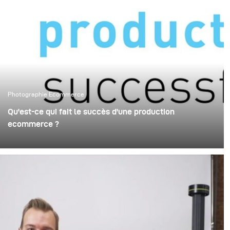
Photographie Ecommerce
Qu'est-ce qui fait le succès d'une production
ecommerce ?
Lors de la prise de vue pour le commerce électronique,
l'éclairage a un impact majeur sur vos images finales et,
par conséquent, affectera vos ventes et le taux de
retour des produits. Assurez-vous que votre solution
d'éclairage vous apporte flexibilité, efficacité,
constance de la lumière et qualité de l'image.