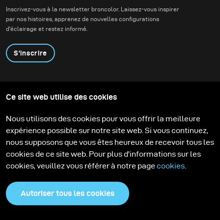
architecture
Inscrivez-vous à la newsletter broncolor. Laissez-vous inspirer
contemporaine.
par nos histoires, apprenez de nouvelles configurations
d'éclairage et restez informé.
S'inscrire
Produits
Programme éducatif
Ce site web utilise des cookies
Contactez-nous
Technologies
Contribute to our blog
Apprendre
Support
Carrière
Nous utilisons des cookies pour vous offrir la meilleure
Media Center
expérience possible sur notre site web. Si vous continuez,
nous supposons que vous êtes heureux de recevoir tous les
cookies de ce site web. Pour plus d'informations sur les
cookies, veuillez vous référer à notre page
cookies
.
Autoriser tous les cookies