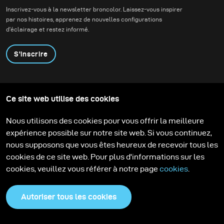
architecture
Inscrivez-vous à la newsletter broncolor. Laissez-vous inspirer
contemporaine.
par nos histoires, apprenez de nouvelles configurations
d'éclairage et restez informé.
S'inscrire
Produits
Programme éducatif
Ce site web utilise des cookies
Contactez-nous
Technologies
Contribute to our blog
Apprendre
Support
Carrière
Nous utilisons des cookies pour vous offrir la meilleure
Media Center
expérience possible sur notre site web. Si vous continuez,
nous supposons que vous êtes heureux de recevoir tous les
cookies de ce site web. Pour plus d'informations sur les
cookies, veuillez vous référer à notre page
cookies
.
Autoriser tous les cookies