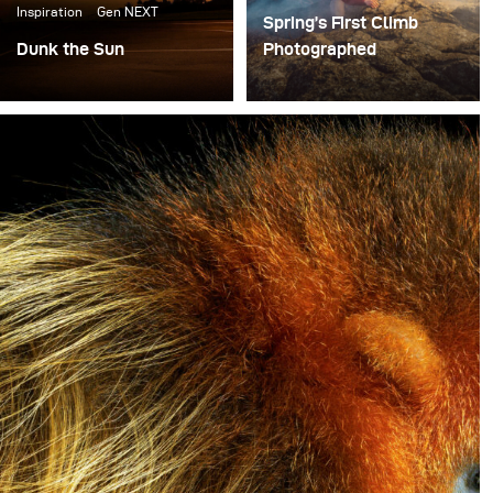
Inspiration
Gen NEXT
Spring’s First Climb
Dunk the Sun
Photographed
Red Bull came to me
For adventure
with an interesting idea.
photographer Jay Kolsch,
“We would like you to
a shoot outdoors means
photograph NBA star
combining the
Anthony Davis dunking
uncontrolled aspects of
the sun.” To which I said,
nature with the
“Can we also have him
challenges of creating a
dunk the moon?
strong image.