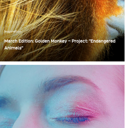
Inspiration
March Edition: Golden Monkey – Project: “Endangered
Animals”
We are sharing on a month base some more of the key
stories from ‘Endangered’ that were featured in the
broncolor calendar 2018. With this imagery I hope to tell
the story of animals that find themselves at the edge of
extinction.