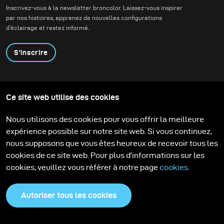
Inscrivez-vous à la newsletter broncolor. Laissez-vous inspirer
par nos histoires, apprenez de nouvelles configurations
d'éclairage et restez informé.
S'inscrire
Produits
Programme éducatif
Ce site web utilise des cookies
Contactez-nous
Technologies
Contribute to our blog
Apprendre
Support
Carrière
Nous utilisons des cookies pour vous offrir la meilleure
Media Center
expérience possible sur notre site web. Si vous continuez,
nous supposons que vous êtes heureux de recevoir tous les
cookies de ce site web. Pour plus d'informations sur les
cookies, veuillez vous référer à notre page
cookies
.
Autoriser tous les cookies