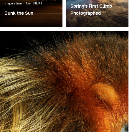
Inspiration
Gen NEXT
Spring’s First Climb
Dunk the Sun
Photographed
Red Bull came to me
For adventure
with an interesting idea.
photographer Jay Kolsch,
“We would like you to
a shoot outdoors means
photograph NBA star
combining the
Anthony Davis dunking
uncontrolled aspects of
the sun.” To which I said,
nature with the
“Can we also have him
challenges of creating a
dunk the moon?
strong image.