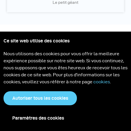
Le petit géant
Plus de Stories
Ce site web utilise des cookies
Nous utilisons des cookies pour vous offrir la meilleure
expérience possible sur notre site web. Si vous continuez,
nous supposons que vous êtes heureux de recevoir tous les
cookies de ce site web. Pour plus d'informations sur les
cookies, veuillez vous référer à notre page
cookies
.
Autoriser tous les cookies
Tourbillon de chocolat :
Paramètres des cookies
L'art de figer une
Explorer la polyvalence
éclaboussure
du nouveau diffuseur