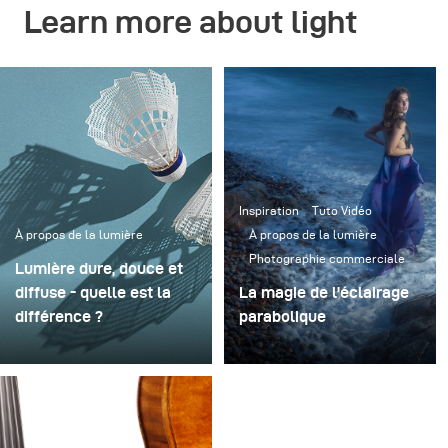
Learn more about light
Inspiration
Tuto Vidéo
À propos de la lumière
À propos de la lumière
Photographie commerciale
Lumière dure, douce et
diffuse - quelle est la
La magie de l'éclairage
différence ?
parabolique
Comment définir la
Revue de modeleurs
lumière ? Examinons les
d'éclairage pour la
trois catégories de base :
photographie : Lumière
la lumière dure, la
parabolique