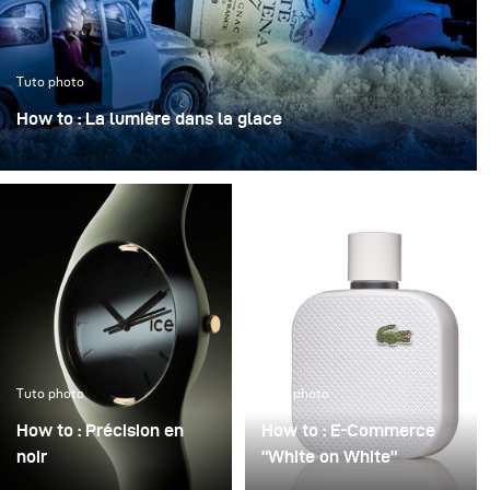
Tuto photo
How to : La lumière dans la glace
« La lumière dans la glace » transforme une bouteille
iconique en un objet sculptural, figé dans une
atmosphère claire et cristalline.
Tuto photo
Tuto photo
How to : Précision en
How to : E-Commerce
noir
“White on White”