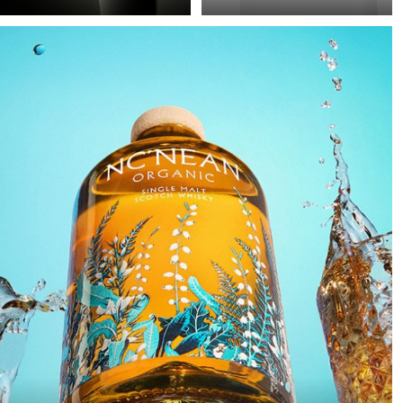
Précision en noir
La mauvaise qualité
consiste à transformer
d’image en photographie
un objet technique en
e-commerce est
une présence
souvent justifiée par la
sculpturale semblant
pression du temps :
flotter dans l’obscurité.
beaucoup de produits,
Le noir n’est pas
peu de temps. On se
considéré comme un
contente alors de «
simple arrière-plan vide,
rendre l’image plus
mais comme un espace
claire » – mais on peut
actif dans lequel la
rarement parler d’un
lumière devient un
éclairage maîtrisé et
élément structurel.
intentionnel. Pourtant, il
ne faut ni beaucoup
d’équipement
supplémentaire ni
nettement plus de
temps pour améliorer
sensiblement la qualité