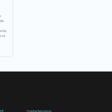
J
s
 de
nte,
e et
tif
Contactez-nous