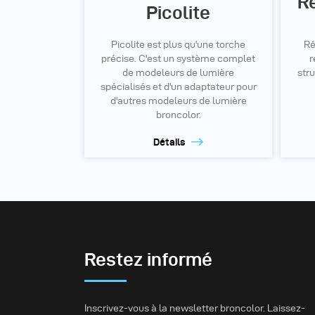
R
Picolite
Picolite est plus qu'une torche
Ré
précise. C'est un système complet
r
de modeleurs de lumière
str
spécialisés et d'un adaptateur pour
d'autres modeleurs de lumière
broncolor.
Détails
Restez informé
Inscrivez-vous à la newsletter broncolor. Laissez-