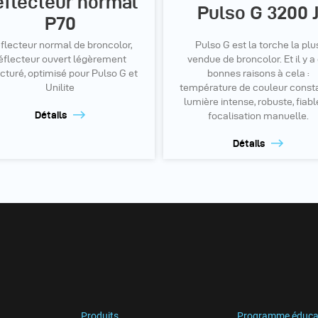
éflecteur normal
Pulso G 3200 
P70
flecteur normal de broncolor,
Pulso G est la torche la plu
éflecteur ouvert légèrement
vendue de broncolor. Et il y a
ucturé, optimisé pour Pulso G et
bonnes raisons à cela :
Unilite
température de couleur consta
lumière intense, robuste, fiabl
Détails
focalisation manuelle.
Détails
Produits
Programme éduca