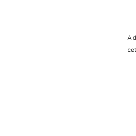
A d
cet