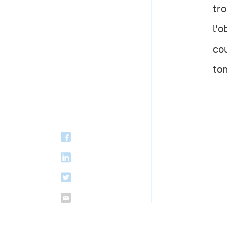
tro
l'o
cou
tom