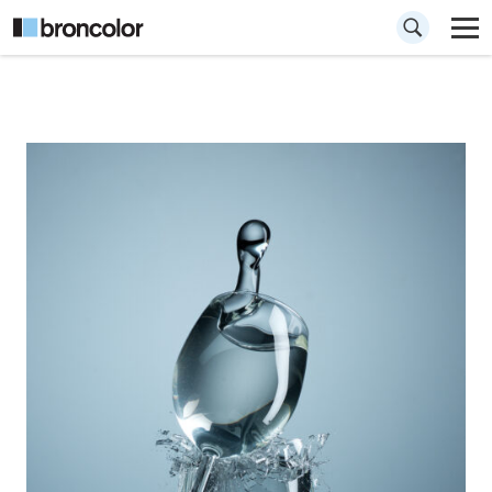
Comment figer le
mouvement en
photographie :
Explosion de verre