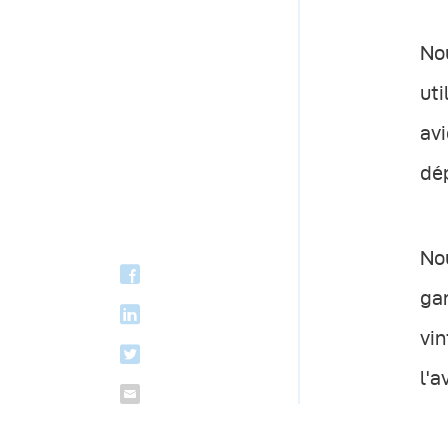
No
uti
av
dé
Nou
ga
vi
l'a