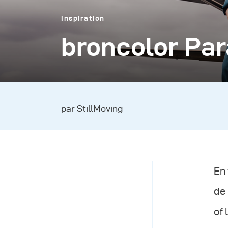
Inspiration
broncolor Par
par StillMoving
En 
de 
of 