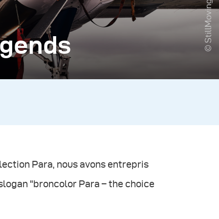
© StillMoving
egends
lection Para, nous avons entrepris
logan "broncolor Para – the choice