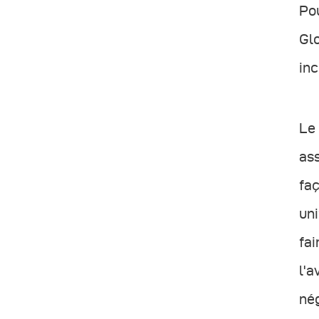
Po
Glo
inc
Le
ass
faç
un
fai
l'a
nég