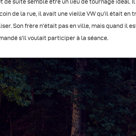
t de suite semblé être un lieu de tournage idéal. Il
coin de la rue, il avait une vieille VW qu'il était e
liser. Son frère n'était pas en ville, mais quand il e
andé s'il voulait participer à la séance.