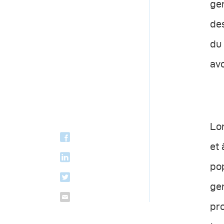
gen
des
du 
avo
Lor
et 
pop
gen
pr