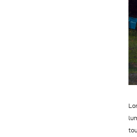
Lor
lum
tou