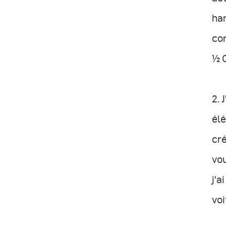
han
cor
½ C
2. 
élé
cré
vou
j'a
voi