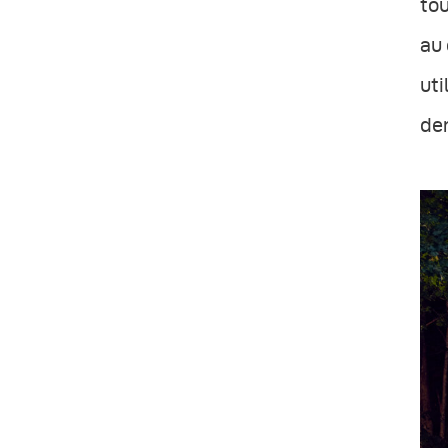
tou
au 
uti
dem