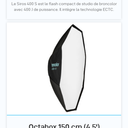
Le Siros 400 S est le flash compact de studio de broncolor
avec 400 J de puissance. Il intègre la technologie ECTC.
Octabox 150 cm (4.5')