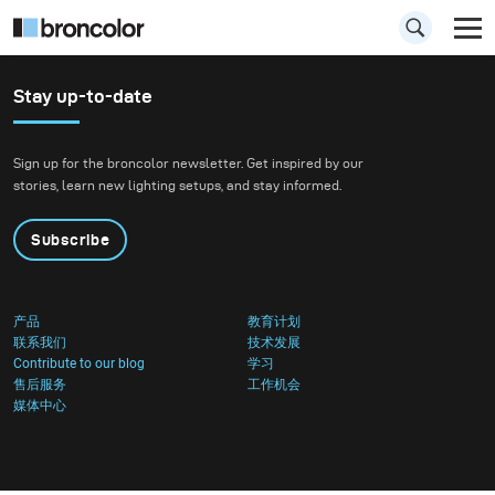
Stay up-to-date
Sign up for the broncolor newsletter. Get inspired by our
stories, learn new lighting setups, and stay informed.
Subscribe
产品
教育计划
联系我们
技术发展
Contribute to our blog
学习
售后服务
工作机会
媒体中心