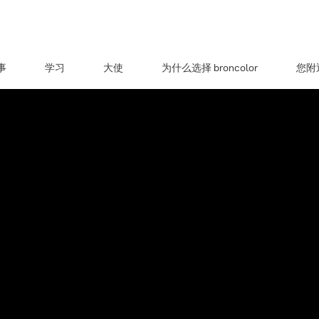
事
学习
大使
为什么选择 broncolor
您附近