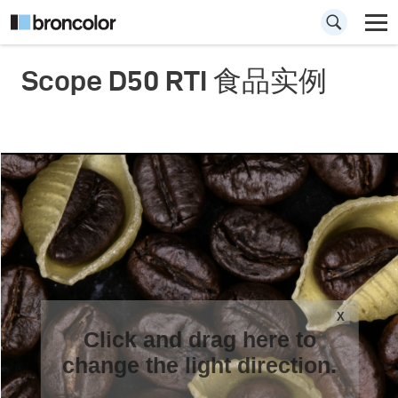
Scope D50 RTI 食品实例
X
Click and drag here to
change the light direction.