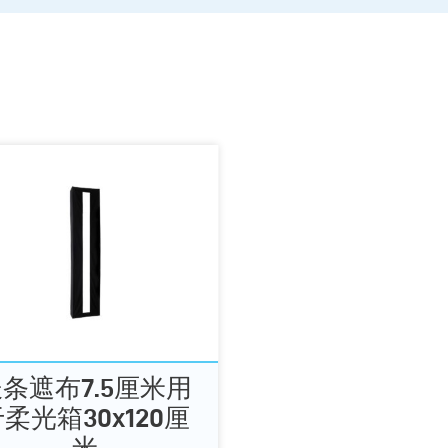
条遮布7.5厘米用
柔光箱30x120厘
米