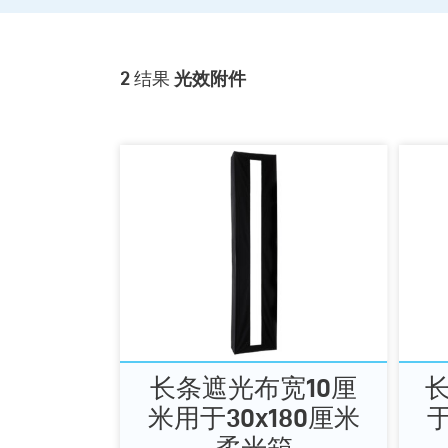
2
结果
光效附件
长条遮光布宽10厘
长
米用于30x180厘米
于
柔光箱