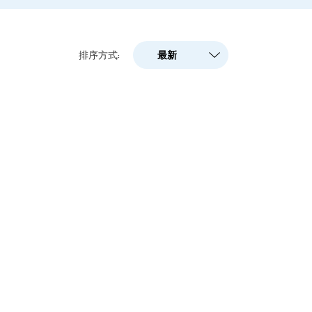
最新
排序方式:
最新
人气
A-Z
Z-A