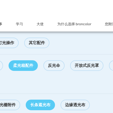
事
学习
大使
为什么选择 broncolor
您附近
灯光操作
其它配件
柔光箱配件
反光伞
开放式反光罩
光栅附件
长条遮光布
边缘透光布