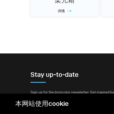
详情
Stay up-to-date
Sign up for the broncolor newsletter. Get inspired by
our stories, learn new lighting setups, and stay
本网站使用cookie
informed.