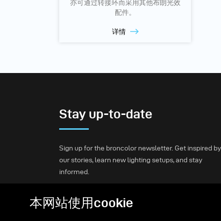
亦可通过转接环而采用其他布朗光效
配件。
详情
Stay up-to-date
Sign up for the broncolor newsletter. Get inspired by
our stories, learn new lighting setups, and stay
informed.
本网站使用cookie
Subscribe