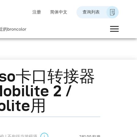
注册
简体中文
查询列表
的broncolor
lso卡口转接器
bilite 2 /
olite用
价 | 不包括当地税项
281.00 EUR