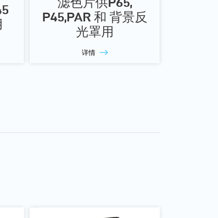
滤色片供P65,
45
P45,PAR 和 背景反
用
光罩用
详情