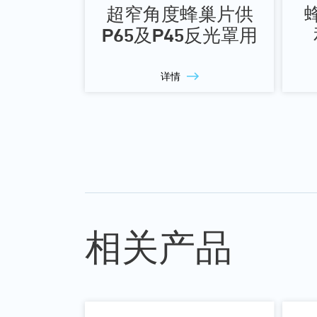
超窄角度蜂巢片供
蜂
P65及P45反光罩用
详情
相关产品