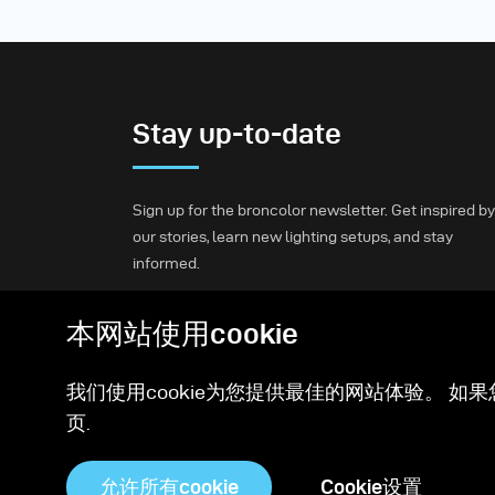
Stay up-to-date
Sign up for the broncolor newsletter. Get inspired by
our stories, learn new lighting setups, and stay
informed.
本网站使用cookie
Subscribe
我们使用cookie为您提供最佳的网站体验。 如果
页.
允许所有cookie
Cookie设置