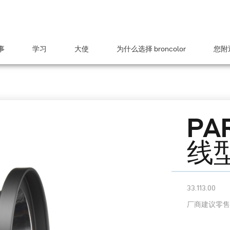
事
学习
大使
为什么选择 broncolor
您附近
PA
线
33.113.00
厂商建议零售