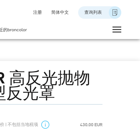
注册
简体中文
查询列表
的broncolor
R 高反光抛物
型反光罩
价 | 不包括当地税项
430.00 EUR