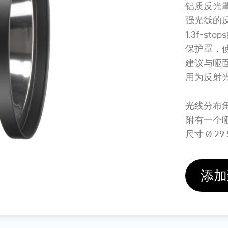
铝质反光
强光线的
1.3f-
保护罩，
建议与哑
用为反射
光线分布角度
附有一个
尺寸 Ø 29.5 
添加