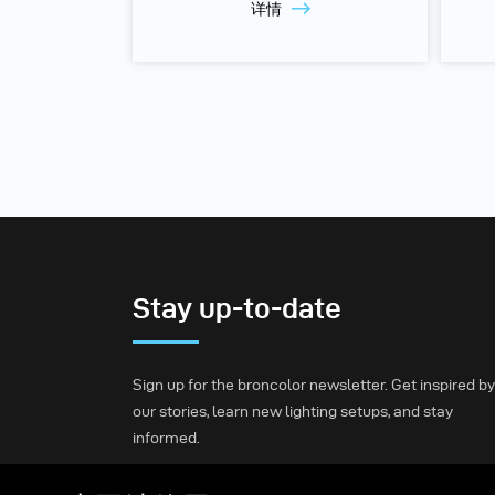
详情
Stay up-to-date
Sign up for the broncolor newsletter. Get inspired by
our stories, learn new lighting setups, and stay
informed.