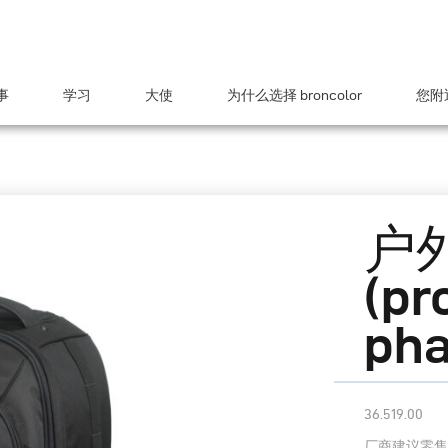
事
学习
大使
为什么选择 broncolor
您附近
户
(pr
pha
36.519.00
厂商建议零售