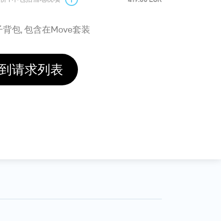
背包, 包含在Move套装
到请求列表