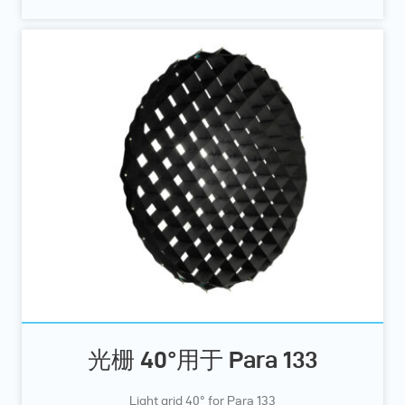
光栅 40°用于 Para 133
Light grid 40° for Para 133