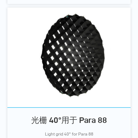
光栅 40°用于 Para 88
Light grid 40° for Para 88