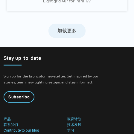
Light grid 40° for Para 177
加载更多
Stay up-to-date
Sign up for the broncolor newsletter. Get inspired by our
stories, learn new lighting setups, and stay informed.
Subscribe
产品
教育计划
联系我们
技术发展
Contribute to our blog
学习