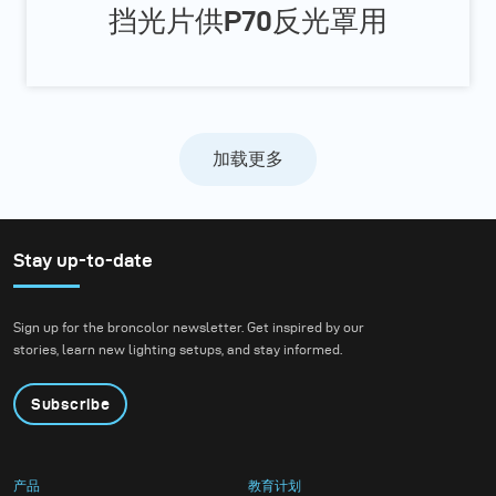
挡光片供P70反光罩用
加载更多
Stay up-to-date
Sign up for the broncolor newsletter. Get inspired by our
stories, learn new lighting setups, and stay informed.
Subscribe
产品
教育计划