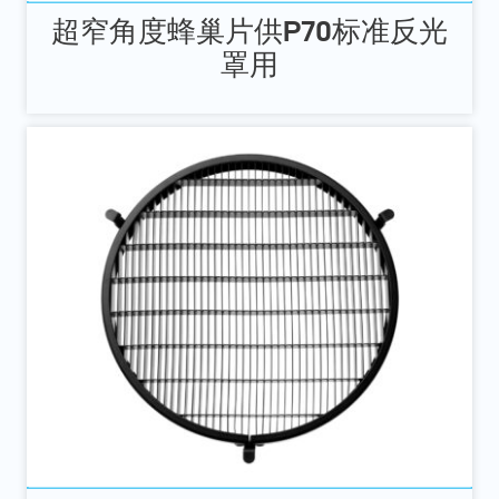
超窄角度蜂巢片供P70标准反光
罩用