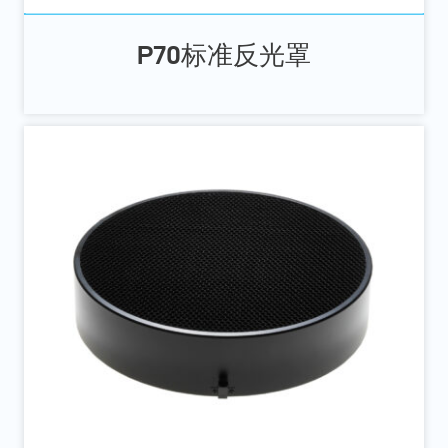
P70标准反光罩