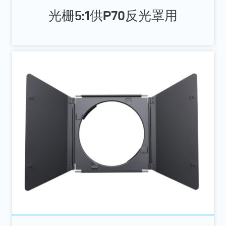
光栅5:1供P70反光罩用