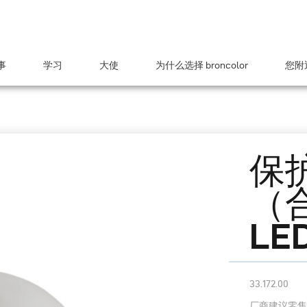
事
学习
大使
为什么选择 broncolor
您附近
保
（
LED
33.172.00
厂商建议零售