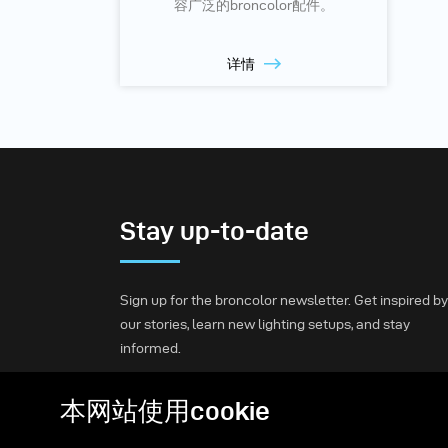
容广泛的broncolor配件。
详情
Stay up-to-date
Sign up for the broncolor newsletter. Get inspired by
our stories, learn new lighting setups, and stay
informed.
本网站使用cookie
Subscribe