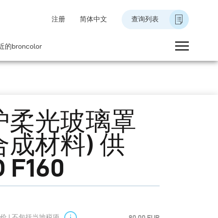
注册
简体中文
查询列表
的broncolor
护柔光玻璃罩
合成材料) 供
 F160
价 | 不包括当地税项
80.00 EUR