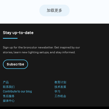
加载更多
Stay up-to-date
Sign up for the broncolor newsletter. Get inspired by our
stories, learn new lighting setups, and stay informed.
Subscribe
产品
教育计划
联系我们
技术发展
Contribute to our blog
学习
售后服务
工作机会
媒体中心