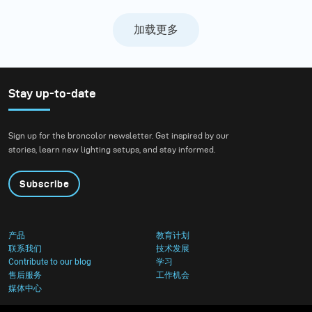
加载更多
Stay up-to-date
Sign up for the broncolor newsletter. Get inspired by our
stories, learn new lighting setups, and stay informed.
Subscribe
产品
教育计划
联系我们
技术发展
Contribute to our blog
学习
售后服务
工作机会
媒体中心